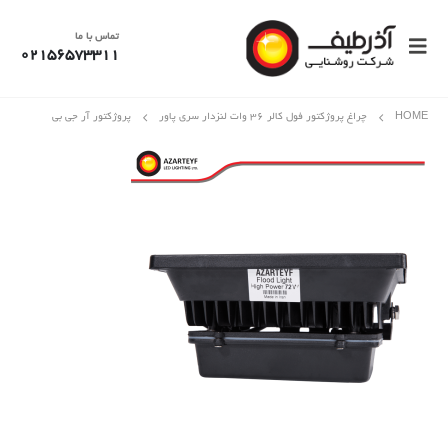
تماس با ما
02156573311
HOME
چراغ پروژکتور فول کالر 36 وات لنزدار سری پاور
پروژکتور آر جی بی