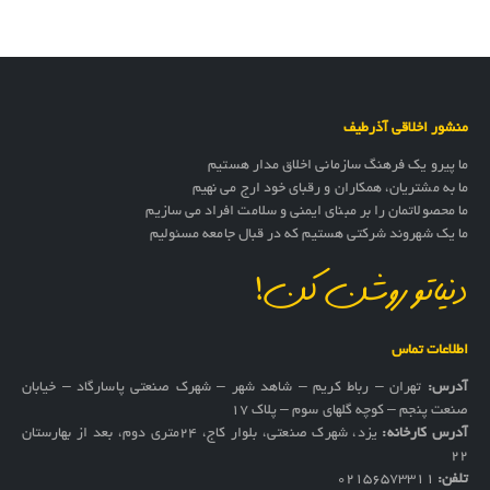
منشور اخلاقی آذرطیف
ما پیرو یک فرهنگ سازمانی اخلاق مدار هستیم
ما به مشتریان، همکاران و رقبای خود ارج می نهیم
ما محصولاتمان را بر مبنای ایمنی و سلامت افراد می سازیم
ما یک شهروند شرکتی هستیم که در قبال جامعه مسئولیم
دنیاتو روشن کن!
اطلاعات تماس
آدرس:
تهران – رباط کریم – شاهد شهر – شهرک صنعتی پاسارگاد – خیابان
صنعت پنجم – کوچه گلهای سوم – پلاک 17
آدرس کارخانه:
یزد، شهرک صنعتی، بلوار کاج، ۲۴متری دوم، بعد از بهارستان
۲۲
تلفن:
02156573311