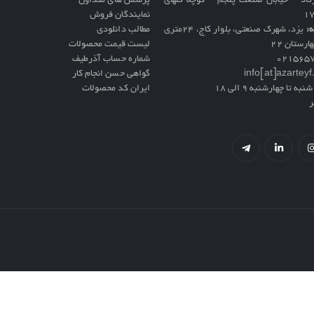
گاد – خیابان صنعت پنجم – کوچه گلهای
پرسش های متداول
نمایندگان فروش
ه:
یزد، شهرک صنعتی، بلوار کاج، ۲۴متری
مطالب دانلودی
ارستان ۲۲
لیست قیمت محصولات
021565
شماره حساب آذرطیف
info[at]azartey
گواهی حسن انجام کار
نبه تا چهارشنبه 9 الی 18
ایران کد محصولات
ر