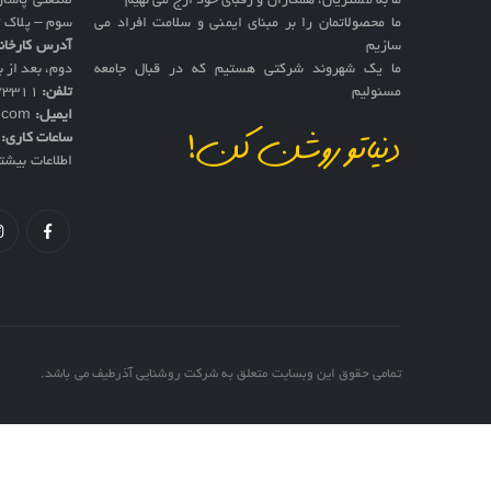
ما به مشتریان، همکاران و رقبای خود ارج می نهیم
صنعتی پاسار
ما محصولاتمان را بر مبنای ایمنی و سلامت افراد می
سوم – پلاک 17
سازیم
آدرس کارخان
ما یک شهروند شرکتی هستیم که در قبال جامعه
دوم، بعد از به
مسئولیم
تلفن:
73311
ایمیل:
f.com
ساعات کاری:
ش
دنیاتو روشن کن!
اطلاعات بیشت
تمامی حقوق این وبسایت متعلق به شرکت روشنایی آذرطیف می باشد.