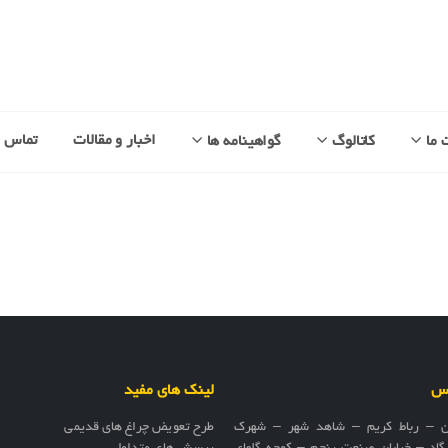
اخبار و مقالات
تماس با
 ما
کاتالوگ
گواهینامه ها
اس
لینک های مفید
ن – رباط کریم – شاهد شهر – شهرک
طرح تعویض چراغ های قدیمی