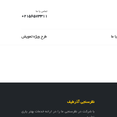
تماس با ما
02156573311
 ما
طرح ویژه تعویض
نظرسنجی آذرطیف
با شرکت در نظرسنجی ما را در ارائه خدمات بهتر یاری