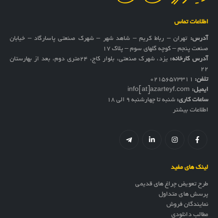
اطلاعات تماس
آدرس:
تهران – رباط کریم – شاهد شهر – شهرک صنعتی پاسارگاد – خیابان
صنعت پنجم – کوچه گلهای سوم – پلاک 17
آدرس کارخانه:
یزد، شهرک صنعتی، بلوار کاج، ۲۴متری دوم، بعد از بهارستان
۲۲
تلفن:
02156573311
ایمیل:
info[at]azarteyf.com
ساعات کاری:
شنبه تا چهارشنبه 9 الی 18
اطلاعات بیشتر
لینک های مفید
طرح تعویض چراغ های قدیمی
پرسش های متداول
نمایندگان فروش
مطالب دانلودی