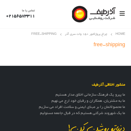
تماس با ما
02156573311
HOME
چراغ پروژکتور 150 وات سری آذر
FREE-SHIPPING
free-shipping
منشور اخلاقی آذرطیف
ما پیرو یک فرهنگ سازمانی اخلاق مدار هستیم
ما به مشتریان، همکاران و رقبای خود ارج می نهیم
ما محصولاتمان را بر مبنای ایمنی و سلامت افراد می سازیم
ما یک شهروند شرکتی هستیم که در قبال جامعه مسئولیم
دنیاتو روشن کن!