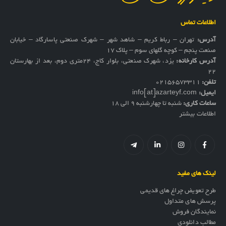
اطلاعات تماس
آدرس:
تهران – رباط کریم – شاهد شهر – شهرک صنعتی پاسارگاد – خیابان
صنعت پنجم – کوچه گلهای سوم – پلاک 17
آدرس کارخانه:
یزد، شهرک صنعتی، بلوار کاج، ۲۴متری دوم، بعد از بهارستان
۲۲
تلفن:
02156573311
ایمیل:
info[at]azarteyf.com
ساعات کاری:
شنبه تا چهارشنبه 9 الی 18
اطلاعات بیشتر
لینک های مفید
طرح تعویض چراغ های قدیمی
پرسش های متداول
نمایندگان فروش
مطالب دانلودی