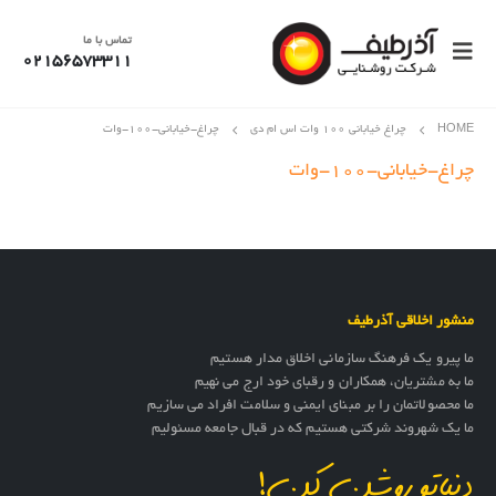
تماس با ما
02156573311
HOME
چراغ خیابانی 100 وات اس ام دی
چراغ-خیابانی-۱۰۰-وات
چراغ-خیابانی-۱۰۰-وات
منشور اخلاقی آذرطیف
ما پیرو یک فرهنگ سازمانی اخلاق مدار هستیم
ما به مشتریان، همکاران و رقبای خود ارج می نهیم
ما محصولاتمان را بر مبنای ایمنی و سلامت افراد می سازیم
ما یک شهروند شرکتی هستیم که در قبال جامعه مسئولیم
دنیاتو روشن کن!