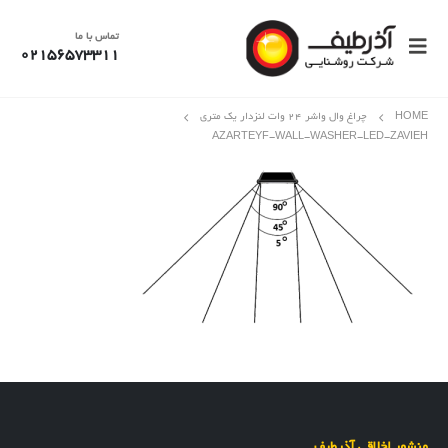
تماس با ما
02156573311
HOME
چراغ وال واشر 24 وات لنزدار یک متری
AZARTEYF-WALL-WASHER-LED-ZAVIEH