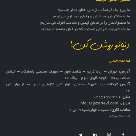
منشور اخلاقی آذرطیف
ما پیرو یک فرهنگ سازمانی اخلاق مدار هستیم
ما به مشتریان، همکاران و رقبای خود ارج می نهیم
ما محصولاتمان را بر مبنای ایمنی و سلامت افراد می سازیم
ما یک شهروند شرکتی هستیم که در قبال جامعه مسئولیم
دنیاتو روشن کن!
اطلاعات تماس
آدرس:
تهران – رباط کریم – شاهد شهر – شهرک صنعتی پاسارگاد – خیابان
صنعت پنجم – کوچه گلهای سوم – پلاک 17
آدرس کارخانه:
یزد، شهرک صنعتی، بلوار کاج، ۲۴متری دوم، بعد از بهارستان
۲۲
تلفن:
02156573311
ایمیل:
info[at]azarteyf.com
ساعات کاری:
شنبه تا چهارشنبه 9 الی 18
اطلاعات بیشتر