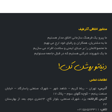
منشور اخلاقی آذرطیف
ما پیرو یک فرهنگ سازمانی اخلاق مدار هستیم
ما به مشتریان، همکاران و رقبای خود ارج می نهیم
ما محصولاتمان را بر مبنای ایمنی و سلامت افراد می سازیم
ما یک شهروند شرکتی هستیم که در قبال جامعه مسئولیم
دنیاتو روشن کن!
اطلاعات تماس
آدرس:
تهران – رباط کریم – شاهد شهر – شهرک صنعتی پاسارگاد – خیابان
صنعت پنجم – کوچه گلهای سوم – پلاک 17
آدرس کارخانه:
یزد، شهرک صنعتی، بلوار کاج، ۲۴متری دوم، بعد از بهارستان
۲۲
تلفن:
02156573311