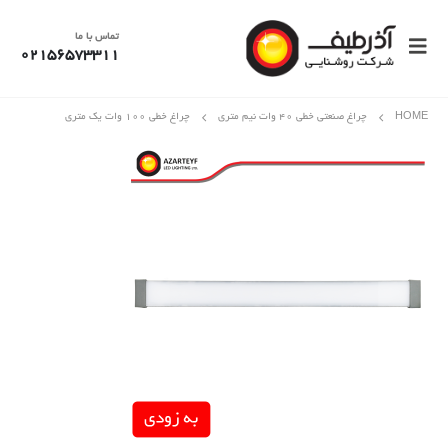
تماس با ما
02156573311
HOME
چراغ صنعتی خطی 40 وات نیم متری
چراغ خطی ۱۰۰ وات یک متری