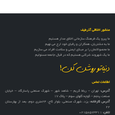
منشور اخلاقی آذرطیف
ما پیرو یک فرهنگ سازمانی اخلاق مدار هستیم
ما به مشتریان، همکاران و رقبای خود ارج می نهیم
ما محصولاتمان را بر مبنای ایمنی و سلامت افراد می سازیم
ما یک شهروند شرکتی هستیم که در قبال جامعه مسئولیم
دنیاتو روشن کن!
اطلاعات تماس
آدرس:
تهران – رباط کریم – شاهد شهر – شهرک صنعتی پاسارگاد – خیابان
صنعت پنجم – کوچه گلهای سوم – پلاک 17
آدرس کارخانه:
یزد، شهرک صنعتی، بلوار کاج، ۲۴متری دوم، بعد از بهارستان
۲۲
تلفن:
02156573311