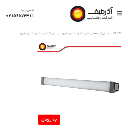
تماس با ما
02156573311
HOME
چراغ صنعتی خطی 25 وات نیم متری
چراغ خطی ۵۰ وات نیم متری