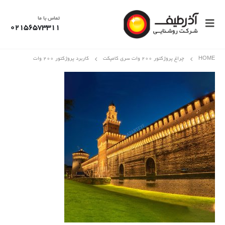
تماس با ما
02156573311
HOME
چراغ پروژکتور 200 وات سری کامپکت
کاربرد پروژکتور ۲۰۰ وات