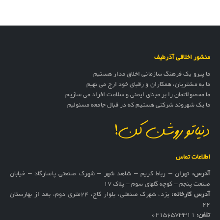
منشور اخلاقی آذرطیف
ما پیرو یک فرهنگ سازمانی اخلاق مدار هستیم
ما به مشتریان، همکاران و رقبای خود ارج می نهیم
ما محصولاتمان را بر مبنای ایمنی و سلامت افراد می سازیم
ما یک شهروند شرکتی هستیم که در قبال جامعه مسئولیم
دنیاتو روشن کن!
اطلاعات تماس
آدرس:
تهران – رباط کریم – شاهد شهر – شهرک صنعتی پاسارگاد – خیابان
صنعت پنجم – کوچه گلهای سوم – پلاک 17
آدرس کارخانه:
یزد، شهرک صنعتی، بلوار کاج، ۲۴متری دوم، بعد از بهارستان
۲۲
تلفن:
02156573311