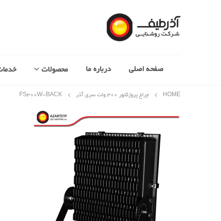
صفحه اصلی
درباره ما
محصولات
خدمات
HOME
چراغ پروژکتور 300 وات سری آذر
FS۳۰۰W-BACK