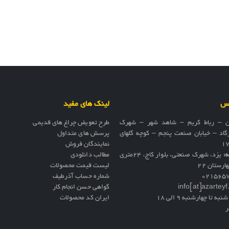
اس
لینک های مفید
ن – رباط کریم – شاهد شهر – شهرک
طرح تعویض چراغ های قدیمی
گاد – خیابان صنعت پنجم – کوچه گلهای
پرسش های متداول
نمایندگان فروش
ه:
یزد، شهرک صنعتی، بلوار کاج، ۲۴متری
مطالب دانلودی
ارستان ۲۲
لیست قیمت محصولات
021565
شماره حساب آذرطیف
info[at]azartey
گواهی حسن انجام کار
نبه تا چهارشنبه 9 الی 18
ایران کد محصولات
ر