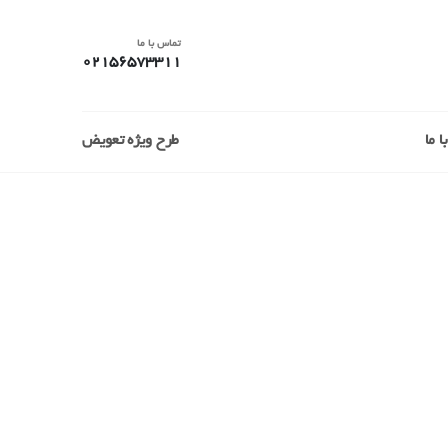
تماس با ما
02156573311
 ما
طرح ویژه تعویض