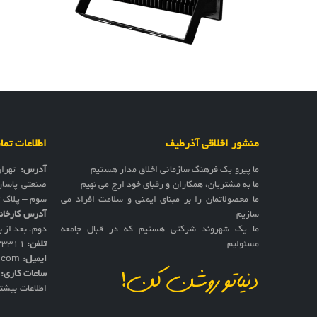
منشور اخلاقی آذرطیف
اطلاعات تم
ما پیرو یک فرهنگ سازمانی اخلاق مدار هستیم
آدرس:
تهرا
ما به مشتریان، همکاران و رقبای خود ارج می نهیم
صنعتی پاسار
ما محصولاتمان را بر مبنای ایمنی و سلامت افراد می
سوم – پلاک 17
سازیم
آدرس کارخان
ما یک شهروند شرکتی هستیم که در قبال جامعه
دوم، بعد از به
مسئولیم
تلفن:
73311
ایمیل:
f.com
ساعات کاری:
ش
دنیاتو روشن کن!
اطلاعات بیشت