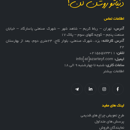
دنیاتو روشن کن!
اطلاعات تماس
آدرس:
تهران – رباط کریم – شاهد شهر – شهرک صنعتی پاسارگاد – خیابان
صنعت پنجم – کوچه گلهای سوم – پلاک 17
آدرس کارخانه:
یزد، شهرک صنعتی، بلوار کاج، ۲۴متری دوم، بعد از بهارستان
۲۲
تلفن:
02156573311
ایمیل:
info[at]azarteyf.com
ساعات کاری:
شنبه تا چهارشنبه 9 الی 18
اطلاعات بیشتر
لینک های مفید
طرح تعویض چراغ های قدیمی
پرسش های متداول
نمایندگان فروش