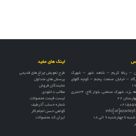
اس
لینک های مفید
ن – رباط کریم – شاهد شهر – شهرک
طرح تعویض چراغ های قدیمی
گاد – خیابان صنعت پنجم – کوچه گلهای
پرسش های متداول
نمایندگان فروش
ه:
یزد، شهرک صنعتی، بلوار کاج، ۲۴متری
مطالب دانلودی
ارستان ۲۲
لیست قیمت محصولات
021565
شماره حساب آذرطیف
info[at]azartey
گواهی حسن انجام کار
نبه تا چهارشنبه 9 الی 18
ایران کد محصولات
ر