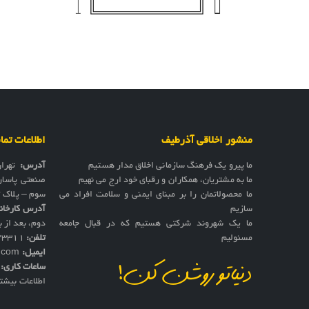
منشور اخلاقی آذرطیف
اطلاعات تم
ما پیرو یک فرهنگ سازمانی اخلاق مدار هستیم
آدرس:
تهرا
ما به مشتریان، همکاران و رقبای خود ارج می نهیم
صنعتی پاسار
ما محصولاتمان را بر مبنای ایمنی و سلامت افراد می
سوم – پلاک 17
سازیم
آدرس کارخان
ما یک شهروند شرکتی هستیم که در قبال جامعه
دوم، بعد از به
مسئولیم
تلفن:
73311
ایمیل:
f.com
ساعات کاری:
ش
دنیاتو روشن کن!
اطلاعات بیشت