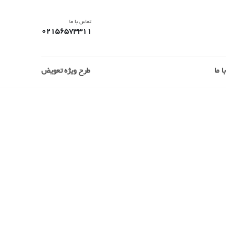
تماس با ما
02156573311
 ما
طرح ویژه تعویض