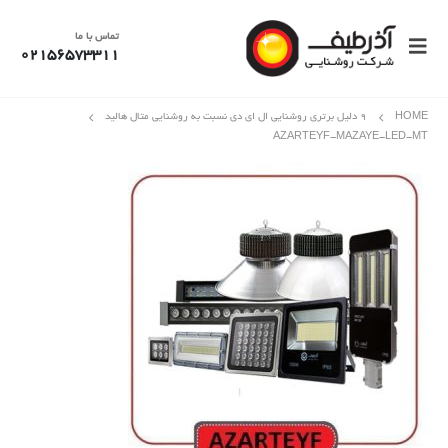
تماس با ما
02156573311
HOME
9 دلیل برتری روشنایی ال ای دی نسبت به روشنایی متال هالید
AZARTEYF-MAZAYE-LED-MT