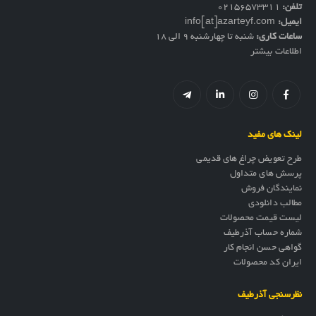
تلفن:
02156573311
ایمیل:
info[at]azarteyf.com
ساعات کاری:
شنبه تا چهارشنبه 9 الی 18
اطلاعات بیشتر
لینک های مفید
طرح تعویض چراغ های قدیمی
پرسش های متداول
نمایندگان فروش
مطالب دانلودی
لیست قیمت محصولات
شماره حساب آذرطیف
گواهی حسن انجام کار
ایران کد محصولات
نظرسنجی آذرطیف