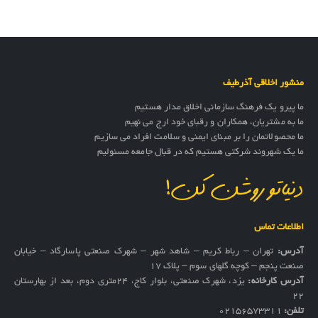
منشور اخلاقی آذرطیف
ما پیرو یک فرهنگ سازمانی اخلاق مدار هستیم
ما به مشتریان، همکاران و رقبای خود ارج می نهیم
ما محصولاتمان را بر مبنای ایمنی و سلامت افراد می سازیم
ما یک شهروند شرکتی هستیم که در قبال جامعه مسئولیم
دنیاتو روشن کن!
اطلاعات تماس
آدرس:
تهران – رباط کریم – شاهد شهر – شهرک صنعتی پاسارگاد – خیابان
صنعت پنجم – کوچه گلهای سوم – پلاک 17
آدرس کارخانه:
یزد، شهرک صنعتی، بلوار کاج، ۲۴متری دوم، بعد از بهارستان
۲۲
تلفن:
02156573311