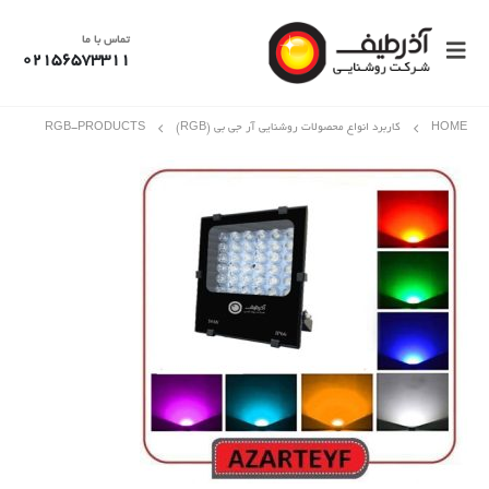
تماس با ما
02156573311
HOME
کاربرد انواع محصولات روشنایی آر جی بی (RGB)
RGB-PRODUCTS