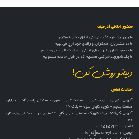
منشور اخلاقی آذرطیف
ما پیرو یک فرهنگ سازمانی اخلاق مدار هستیم
ما به مشتریان، همکاران و رقبای خود ارج می نهیم
ما محصولاتمان را بر مبنای ایمنی و سلامت افراد می سازیم
ما یک شهروند شرکتی هستیم که در قبال جامعه مسئولیم
دنیاتو روشن کن!
اطلاعات تماس
آدرس:
تهران – رباط کریم – شاهد شهر – شهرک صنعتی پاسارگاد – خیابان
صنعت پنجم – کوچه گلهای سوم – پلاک 17
آدرس کارخانه:
یزد، شهرک صنعتی، بلوار کاج، ۲۴متری دوم، بعد از بهارستان
۲۲
تلفن:
02156573311
ایمیل:
info[at]azarteyf.com