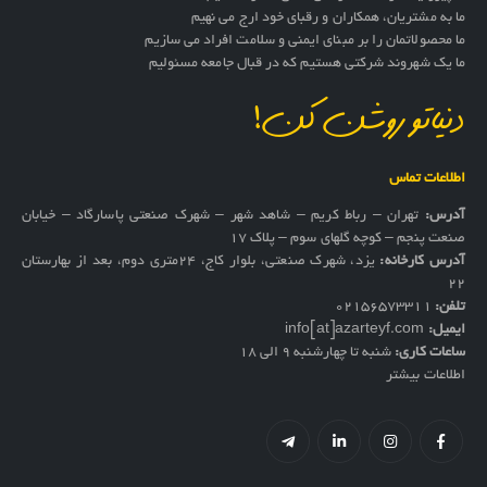
ما به مشتریان، همکاران و رقبای خود ارج می نهیم
ما محصولاتمان را بر مبنای ایمنی و سلامت افراد می سازیم
ما یک شهروند شرکتی هستیم که در قبال جامعه مسئولیم
دنیاتو روشن کن!
اطلاعات تماس
آدرس:
تهران – رباط کریم – شاهد شهر – شهرک صنعتی پاسارگاد – خیابان
صنعت پنجم – کوچه گلهای سوم – پلاک 17
آدرس کارخانه:
یزد، شهرک صنعتی، بلوار کاج، ۲۴متری دوم، بعد از بهارستان
۲۲
تلفن:
02156573311
ایمیل:
info[at]azarteyf.com
ساعات کاری:
شنبه تا چهارشنبه 9 الی 18
اطلاعات بیشتر