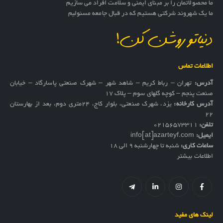
ما محصولاتمان را بر مبنای ایمنی و سلامت افراد می سازیم
ما یک شهروند شرکتی هستیم که در قبال جامعه مسئولیم
دنیاتو روشن کن!
اطلاعات تماس
آدرس:
تهران – رباط کریم – شاهد شهر – شهرک صنعتی پاسارگاد – خیابان
صنعت پنجم – کوچه گلهای سوم – پلاک 17
آدرس کارخانه:
یزد، شهرک صنعتی، بلوار کاج، ۲۴متری دوم، بعد از بهارستان
۲۲
تلفن:
02156573311
ایمیل:
info[at]azarteyf.com
ساعات کاری:
شنبه تا چهارشنبه 9 الی 18
اطلاعات بیشتر
لینک های مفید