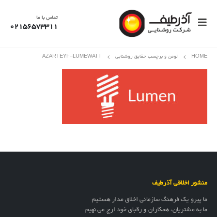
تماس با ما
02156573311
HOME
لومن و برچسب حقایق روشنایی
AZARTEYF-LUMEWATT
منشور اخلاقی آذرطیف
ما پیرو یک فرهنگ سازمانی اخلاق مدار هستیم
ما به مشتریان، همکاران و رقبای خود ارج می نهیم