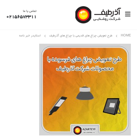
تماس با ما
02156573311
HOME
طرح تعویض چراغ های قدیمی با چراغ های آذرطیف
اسلایدر خبر نامه