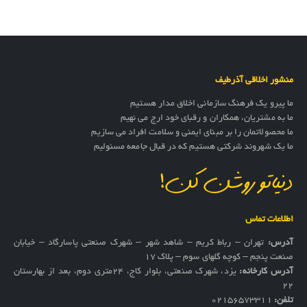
منشور اخلاقی آذرطیف
ما پیرو یک فرهنگ سازمانی اخلاق مدار هستیم
ما به مشتریان، همکاران و رقبای خود ارج می نهیم
ما محصولاتمان را بر مبنای ایمنی و سلامت افراد می سازیم
ما یک شهروند شرکتی هستیم که در قبال جامعه مسئولیم
دنیاتو روشن کن!
اطلاعات تماس
آدرس:
تهران – رباط کریم – شاهد شهر – شهرک صنعتی پاسارگاد – خیابان
صنعت پنجم – کوچه گلهای سوم – پلاک 17
آدرس کارخانه:
یزد، شهرک صنعتی، بلوار کاج، ۲۴متری دوم، بعد از بهارستان
۲۲
تلفن:
02156573311