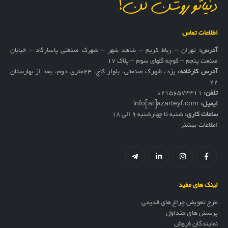
دنیاتو روشن کن!
اطلاعات تماس
آدرس:
تهران – رباط کریم – شاهد شهر – شهرک صنعتی پاسارگاد – خیابان
صنعت پنجم – کوچه گلهای سوم – پلاک 17
آدرس کارخانه:
یزد، شهرک صنعتی، بلوار کاج، ۲۴متری دوم، بعد از بهارستان
۲۲
تلفن:
02156573311
ایمیل:
info[at]azarteyf.com
ساعات کاری:
شنبه تا چهارشنبه 9 الی 18
اطلاعات بیشتر
لینک های مفید
طرح تعویض چراغ های قدیمی
پرسش های متداول
نمایندگان فروش