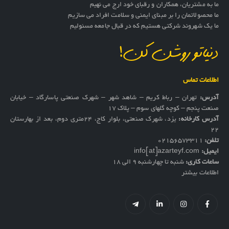
ما به مشتریان، همکاران و رقبای خود ارج می نهیم
ما محصولاتمان را بر مبنای ایمنی و سلامت افراد می سازیم
ما یک شهروند شرکتی هستیم که در قبال جامعه مسئولیم
دنیاتو روشن کن!
اطلاعات تماس
آدرس:
تهران – رباط کریم – شاهد شهر – شهرک صنعتی پاسارگاد – خیابان
صنعت پنجم – کوچه گلهای سوم – پلاک 17
آدرس کارخانه:
یزد، شهرک صنعتی، بلوار کاج، ۲۴متری دوم، بعد از بهارستان
۲۲
تلفن:
02156573311
ایمیل:
info[at]azarteyf.com
ساعات کاری:
شنبه تا چهارشنبه 9 الی 18
اطلاعات بیشتر