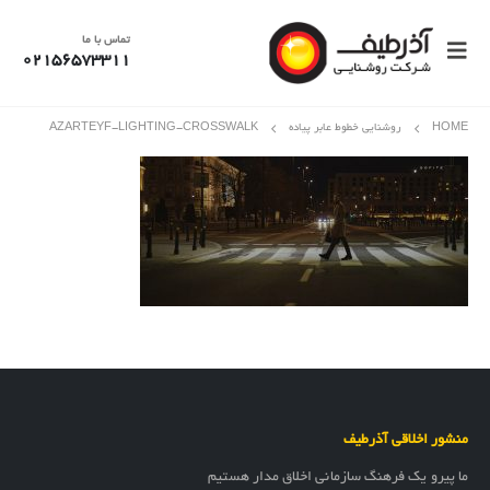
تماس با ما
02156573311
HOME
روشنایی خطوط عابر پیاده
AZARTEYF-LIGHTING-CROSSWALK
منشور اخلاقی آذرطیف
ما پیرو یک فرهنگ سازمانی اخلاق مدار هستیم