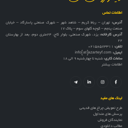
اطلاعات تماس
آدرس:
تهران – رباط کریم – شاهد شهر – شهرک صنعتی پاسارگاد – خیابان
صنعت پنجم – کوچه گلهای سوم – پلاک 17
آدرس کارخانه:
یزد، شهرک صنعتی، بلوار کاج، ۲۴متری دوم، بعد از بهارستان
۲۲
تلفن:
02156573311
ایمیل:
info[at]azarteyf.com
ساعات کاری:
شنبه تا چهارشنبه 9 الی 18
اطلاعات بیشتر
لینک های مفید
طرح تعویض چراغ های قدیمی
پرسش های متداول
نمایندگان فروش
مطالب دانلودی