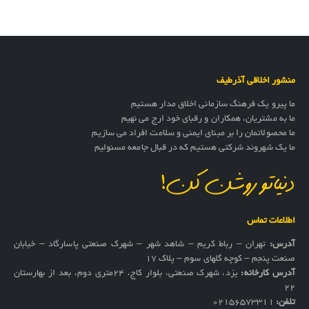
منشور اخلاقی آذرطیف
ما پیرو یک فرهنگ سازمانی اخلاق مدار هستیم
ما به مشتریان، همکاران و رقبای خود ارج می نهیم
ما محصولاتمان را بر مبنای ایمنی و سلامت افراد می سازیم
ما یک شهروند شرکتی هستیم که در قبال جامعه مسئولیم
دنیاتو روشن کن!
اطلاعات تماس
آدرس:
تهران – رباط کریم – شاهد شهر – شهرک صنعتی پاسارگاد – خیابان
صنعت پنجم – کوچه گلهای سوم – پلاک 17
آدرس کارخانه:
یزد، شهرک صنعتی، بلوار کاج، ۲۴متری دوم، بعد از بهارستان
۲۲
تلفن:
02156573311