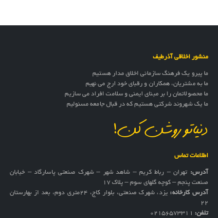
منشور اخلاقی آذرطیف
ما پیرو یک فرهنگ سازمانی اخلاق مدار هستیم
ما به مشتریان، همکاران و رقبای خود ارج می نهیم
ما محصولاتمان را بر مبنای ایمنی و سلامت افراد می سازیم
ما یک شهروند شرکتی هستیم که در قبال جامعه مسئولیم
دنیاتو روشن کن!
اطلاعات تماس
آدرس:
تهران – رباط کریم – شاهد شهر – شهرک صنعتی پاسارگاد – خیابان
صنعت پنجم – کوچه گلهای سوم – پلاک 17
آدرس کارخانه:
یزد، شهرک صنعتی، بلوار کاج، ۲۴متری دوم، بعد از بهارستان
۲۲
تلفن:
02156573311