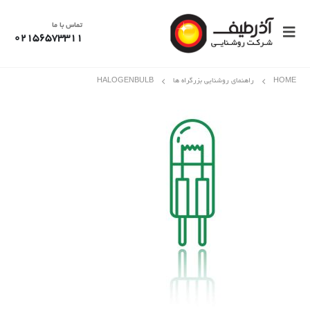
تماس با ما
02156573311
HOME
راهنمای روشنایی بزرگراه ها
HALOGENBULB