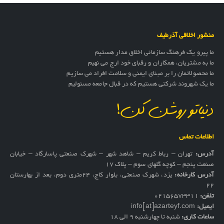
منشور اخلاقی آذرطیف
ما پیرو یک فرهنگ سازمانی اخلاق مدار هستیم
ما به مشتریان، همکاران و رقبای خود ارج می نهیم
ما محصولاتمان را بر مبنای ایمنی و سلامت افراد می سازیم
ما یک شهروند شرکتی هستیم که در قبال جامعه مسئولیم
دنیاتو روشن کن!
اطلاعات تماس
آدرس:
تهران – رباط کریم – شاهد شهر – شهرک صنعتی پاسارگاد – خیابان
صنعت پنجم – کوچه گلهای سوم – پلاک 17
آدرس کارخانه:
یزد، شهرک صنعتی، بلوار کاج، ۲۴متری دوم، بعد از بهارستان
۲۲
تلفن:
02156573311
ایمیل:
info[at]azarteyf.com
ساعات کاری:
شنبه تا چهارشنبه 9 الی 18