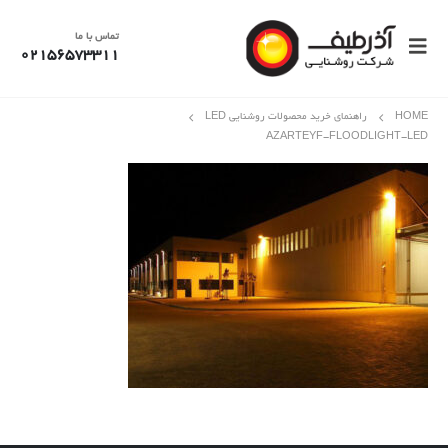
تماس با ما
02156573311
HOME
راهنمای خرید محصولات روشنایی LED
AZARTEYF-FLOODLIGHT-LED