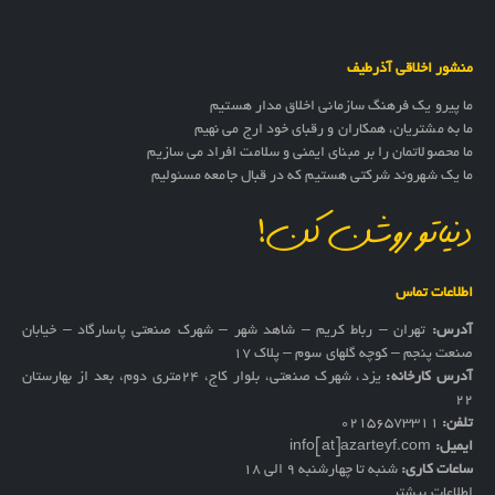
منشور اخلاقی آذرطیف
ما پیرو یک فرهنگ سازمانی اخلاق مدار هستیم
ما به مشتریان، همکاران و رقبای خود ارج می نهیم
ما محصولاتمان را بر مبنای ایمنی و سلامت افراد می سازیم
ما یک شهروند شرکتی هستیم که در قبال جامعه مسئولیم
دنیاتو روشن کن!
اطلاعات تماس
آدرس:
تهران – رباط کریم – شاهد شهر – شهرک صنعتی پاسارگاد – خیابان
صنعت پنجم – کوچه گلهای سوم – پلاک 17
آدرس کارخانه:
یزد، شهرک صنعتی، بلوار کاج، ۲۴متری دوم، بعد از بهارستان
۲۲
تلفن:
02156573311
ایمیل:
info[at]azarteyf.com
ساعات کاری:
شنبه تا چهارشنبه 9 الی 18
اطلاعات بیشتر