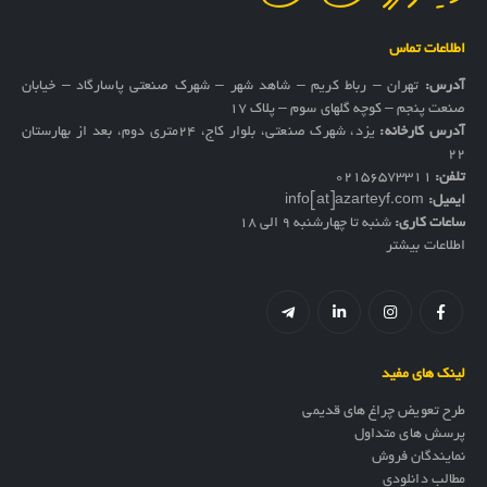
اطلاعات تماس
آدرس:
تهران – رباط کریم – شاهد شهر – شهرک صنعتی پاسارگاد – خیابان
صنعت پنجم – کوچه گلهای سوم – پلاک 17
آدرس کارخانه:
یزد، شهرک صنعتی، بلوار کاج، ۲۴متری دوم، بعد از بهارستان
۲۲
تلفن:
02156573311
ایمیل:
info[at]azarteyf.com
ساعات کاری:
شنبه تا چهارشنبه 9 الی 18
اطلاعات بیشتر
لینک های مفید
طرح تعویض چراغ های قدیمی
پرسش های متداول
نمایندگان فروش
مطالب دانلودی