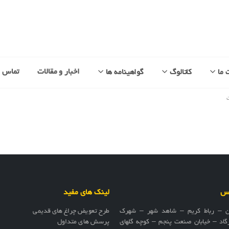
اخبار و مقالات
تماس با
 ما
کاتالوگ
گواهینامه ها
اس
لینک های مفید
ن – رباط کریم – شاهد شهر – شهرک
طرح تعویض چراغ های قدیمی
گاد – خیابان صنعت پنجم – کوچه گلهای
پرسش های متداول