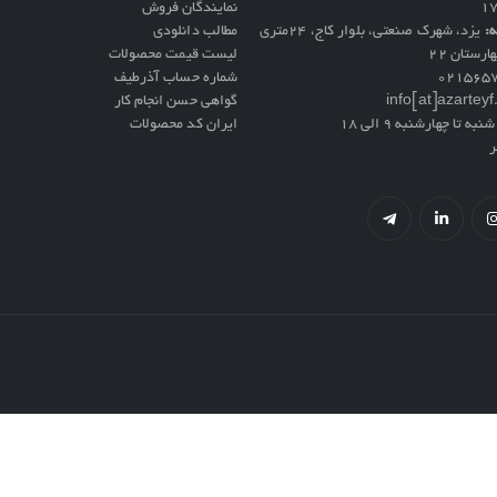
نمایندگان فروش
ه:
یزد، شهرک صنعتی، بلوار کاج، ۲۴متری
مطالب دانلودی
ارستان ۲۲
لیست قیمت محصولات
021565
شماره حساب آذرطیف
info[at]azartey
گواهی حسن انجام کار
نبه تا چهارشنبه 9 الی 18
ایران کد محصولات
ر