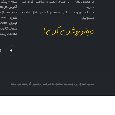
ما محصولاتمان را بر مبنای ایمنی و سلامت افراد می
سوم – پلاک 17
سازیم
آدرس کارخان
ما یک شهروند شرکتی هستیم که در قبال جامعه
دوم، بعد از به
مسئولیم
تلفن:
73311
ایمیل:
f.com
ساعات کاری:
ش
دنیاتو روشن کن!
اطلاعات بیشت
تمامی حقوق این وبسایت متعلق به شرکت روشنایی آذرطیف می باشد.