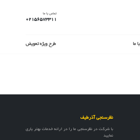
تماس با ما
02156573311
 ما
طرح ویژه تعویض
نظرسنجی آذرطیف
با شرکت در نظرسنجی ما را در ارائه خدمات بهتر یاری
نمایید