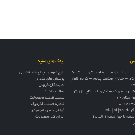
اس
لینک های مفید
ن – رباط کریم – شاهد شهر – شهرک
طرح تعویض چراغ های قدیمی
گاد – خیابان صنعت پنجم – کوچه گلهای
پرسش های متداول
نمایندگان فروش
ه:
یزد، شهرک صنعتی، بلوار کاج، ۲۴متری
مطالب دانلودی
ارستان ۲۲
لیست قیمت محصولات
021565
شماره حساب آذرطیف
info[at]azartey
گواهی حسن انجام کار
نبه تا چهارشنبه 9 الی 18
ایران کد محصولات
ر