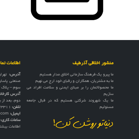
منشور اخلاقی آذرطیف
اطلاعات تم
ما پیرو یک فرهنگ سازمانی اخلاق مدار هستیم
آدرس:
تهرا
ما به مشتریان، همکاران و رقبای خود ارج می نهیم
صنعتی پاسار
ما محصولاتمان را بر مبنای ایمنی و سلامت افراد می
سوم – پلاک 17
سازیم
آدرس کارخان
ما یک شهروند شرکتی هستیم که در قبال جامعه
دوم، بعد از به
مسئولیم
تلفن:
73311
ایمیل:
f.com
ساعات کاری:
ش
دنیاتو روشن کن!
اطلاعات بیشت