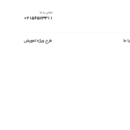
تماس با ما
02156573311
 ما
طرح ویژه تعویض