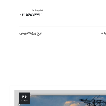
تماس با ما
02156573311
 ما
طرح ویژه تعویض
۲۶
خرداد