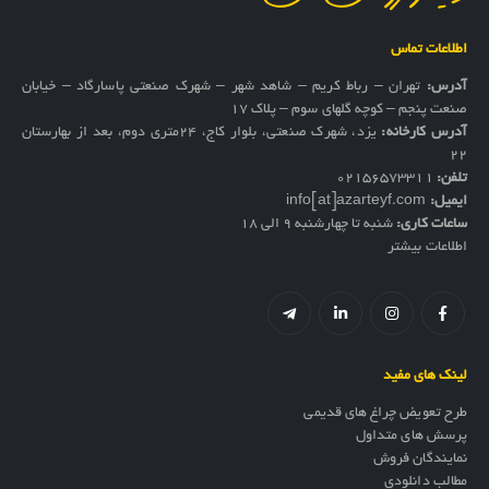
اطلاعات تماس
آدرس:
تهران – رباط کریم – شاهد شهر – شهرک صنعتی پاسارگاد – خیابان
صنعت پنجم – کوچه گلهای سوم – پلاک 17
آدرس کارخانه:
یزد، شهرک صنعتی، بلوار کاج، ۲۴متری دوم، بعد از بهارستان
۲۲
تلفن:
02156573311
ایمیل:
info[at]azarteyf.com
ساعات کاری:
شنبه تا چهارشنبه 9 الی 18
اطلاعات بیشتر
لینک های مفید
طرح تعویض چراغ های قدیمی
پرسش های متداول
نمایندگان فروش
مطالب دانلودی