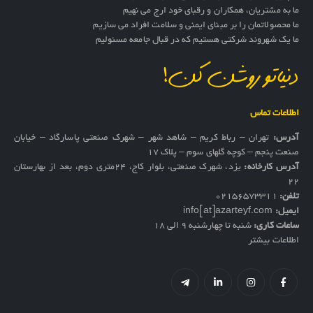
ما به مشتریان، همکاران و رقبای خود ارج می نهیم
ما محصولاتمان را بر مبنای ایمنی و سلامت افراد می سازیم
ما یک شهروند شرکتی هستیم که در قبال جامعه مسئولیم
دنیاتو روشن کن!
اطلاعات تماس
آدرس:
تهران – رباط کریم – شاهد شهر – شهرک صنعتی پاسارگاد – خیابان
صنعت پنجم – کوچه گلهای سوم – پلاک 17
آدرس کارخانه:
یزد، شهرک صنعتی، بلوار کاج، ۲۴متری دوم، بعد از بهارستان
۲۲
تلفن:
02156573311
ایمیل:
info[at]azarteyf.com
ساعات کاری:
شنبه تا چهارشنبه 9 الی 18
اطلاعات بیشتر