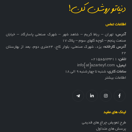
دنیاتو روشن کن!
اطلاعات تماس
آدرس:
تهران – رباط کریم – شاهد شهر – شهرک صنعتی پاسارگاد – خیابان
صنعت پنجم – کوچه گلهای سوم – پلاک 17
آدرس کارخانه:
یزد، شهرک صنعتی، بلوار کاج، ۲۴متری دوم، بعد از بهارستان
۲۲
تلفن:
02156573311
ایمیل:
info[at]azarteyf.com
ساعات کاری:
شنبه تا چهارشنبه 9 الی 18
اطلاعات بیشتر
لینک های مفید
طرح تعویض چراغ های قدیمی
پرسش های متداول